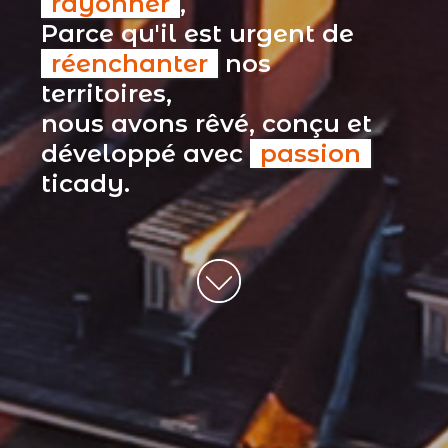
rayonner
,
Parce qu'il est urgent de
réenchanter
nos
territoires,
nous avons rêvé, conçu et
développé avec
passion
ticady.