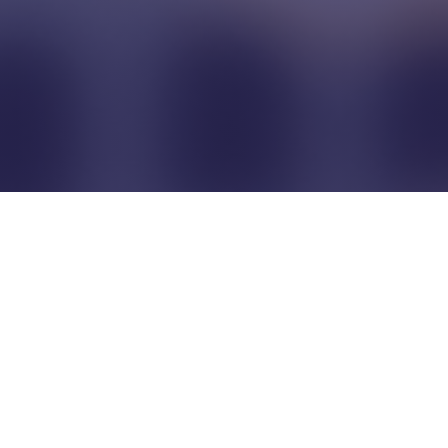
Pour que les commerçants
restent indépendants...