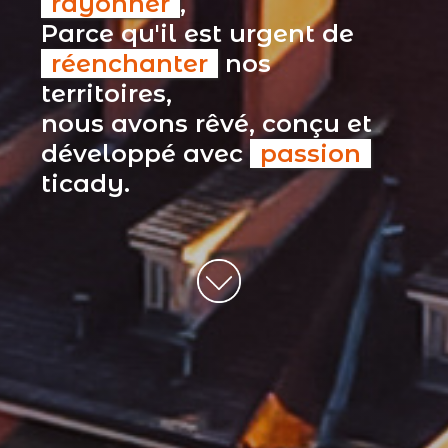
rayonner
,
Parce qu'il est urgent de
réenchanter
nos
territoires,
nous avons rêvé, conçu et
développé avec
passion
ticady.