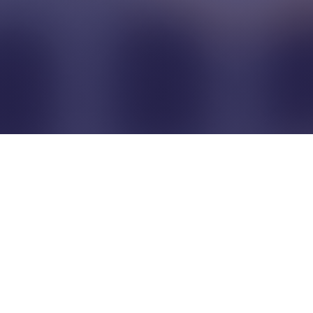
Pour que les commerçants
restent indépendants...