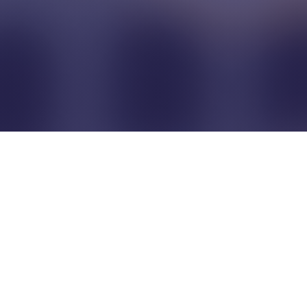
Pour que les commerçants
restent indépendants...