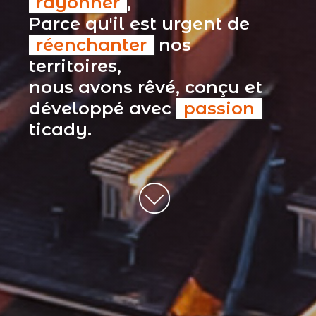
rayonner
,
Parce qu'il est urgent de
réenchanter
nos
territoires,
nous avons rêvé, conçu et
développé avec
passion
ticady.