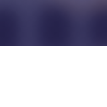
Pour que les commerçants
restent indépendants...