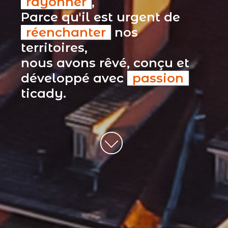
rayonner
,
Parce qu'il est urgent de
réenchanter
nos
territoires,
nous avons rêvé, conçu et
développé avec
passion
ticady.