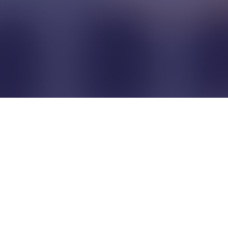
Pour que les commerçants
restent indépendants...