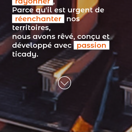
rayonner
,
Parce qu'il est urgent de
réenchanter
nos
territoires,
nous avons rêvé, conçu et
développé avec
passion
ticady.