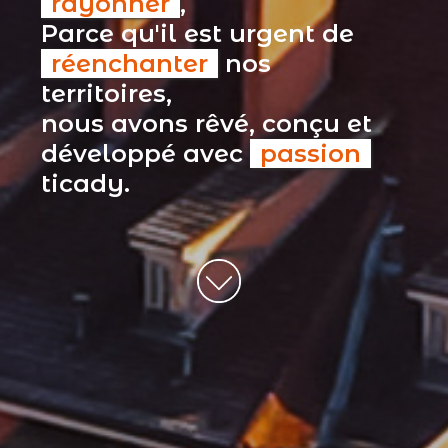
rayonner
,
Parce qu'il est urgent de
réenchanter
nos
territoires,
nous avons rêvé, conçu et
développé avec
passion
ticady.