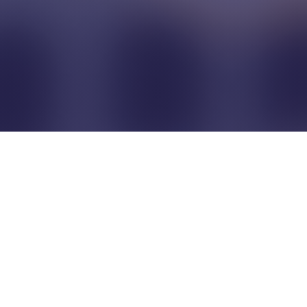
Pour que les commerçants
restent indépendants...