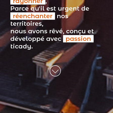
rayonner
,
Parce qu'il est urgent de
réenchanter
nos
territoires,
nous avons rêvé, conçu et
développé avec
passion
ticady.