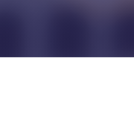
Pour que les commerçants
restent indépendants...