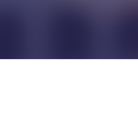
Pour que les commerçants
restent indépendants...