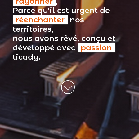
rayonner
,
Parce qu'il est urgent de
réenchanter
nos
territoires,
nous avons rêvé, conçu et
développé avec
passion
ticady.