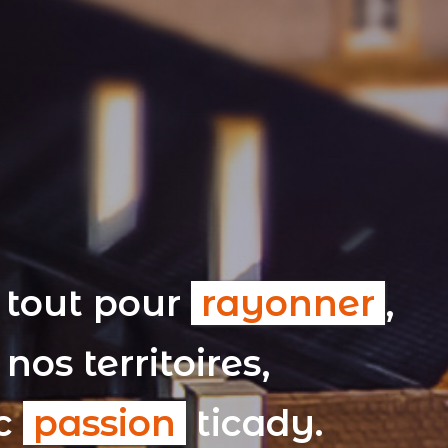
 tout pour
rayonner
,
nos territoires,
ec
passion
ticady.