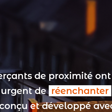
rçants de proximité ont
t urgent de
réenchanter
 conçu et développé av