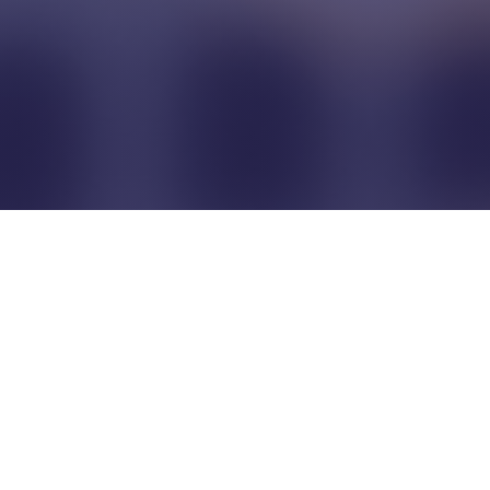
Pour que les commerçants
restent indépendants...