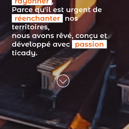
rayonner
,
Parce qu'il est urgent de
réenchanter
nos
territoires,
nous avons rêvé, conçu et
développé avec
passion
ticady.