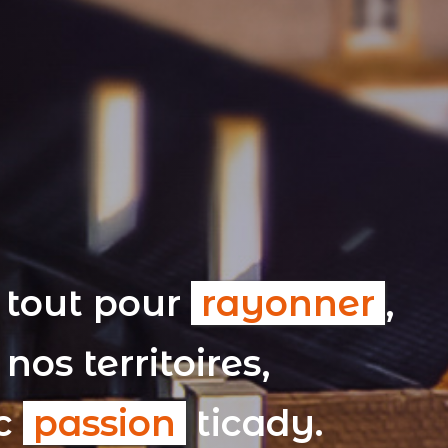
 tout pour
rayonner
,
nos territoires,
ec
passion
ticady.