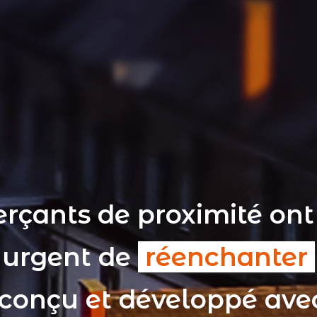
rçants de proximité ont
t urgent de
réenchanter
 conçu et développé av