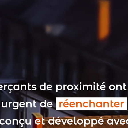
rçants de proximité ont
t urgent de
réenchanter
 conçu et développé av