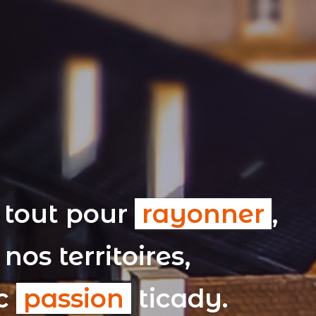
 tout pour
rayonner
,
nos territoires,
ec
passion
ticady.