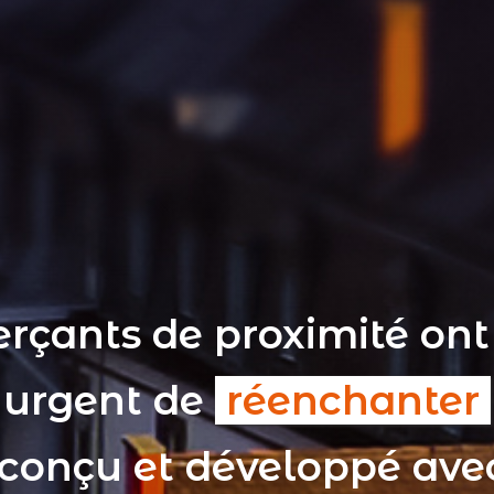
rçants de proximité ont
t urgent de
réenchanter
 conçu et développé av