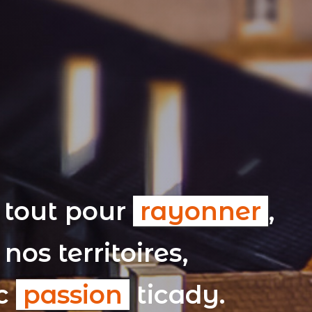
 tout pour
rayonner
,
nos territoires,
ec
passion
ticady.