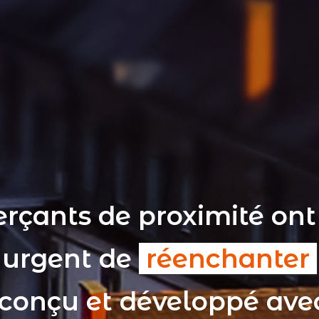
rçants de proximité ont
t urgent de
réenchanter
 conçu et développé av