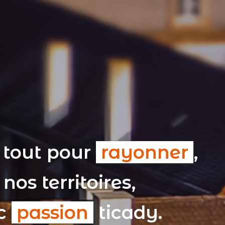
 tout pour
rayonner
,
nos territoires,
ec
passion
ticady.