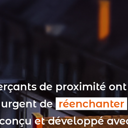
rçants de proximité ont
t urgent de
réenchanter
 conçu et développé av