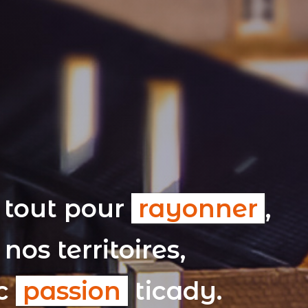
 tout pour
rayonner
,
nos territoires,
ec
passion
ticady.