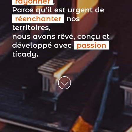
rayonner
,
Parce qu'il est urgent de
réenchanter
nos
territoires,
nous avons rêvé, conçu et
développé avec
passion
ticady.