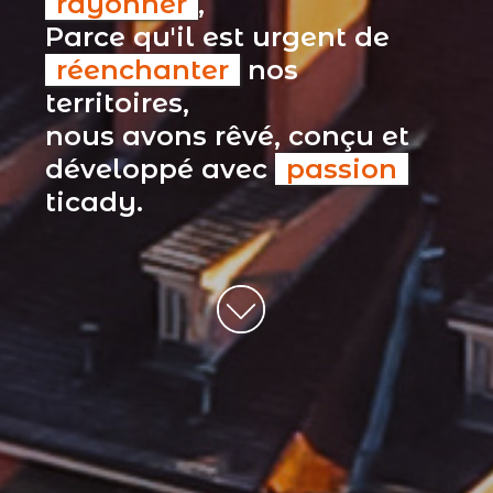
rayonner
,
Parce qu'il est urgent de
réenchanter
nos
territoires,
nous avons rêvé, conçu et
développé avec
passion
ticady.