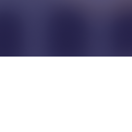
Pour que les commerçants
restent indépendants...