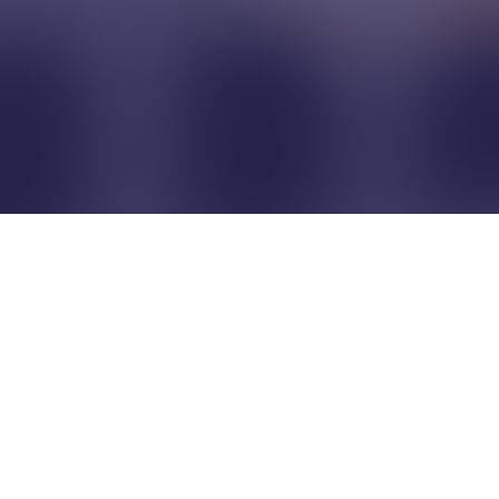
Pour que les commerçants
restent indépendants...