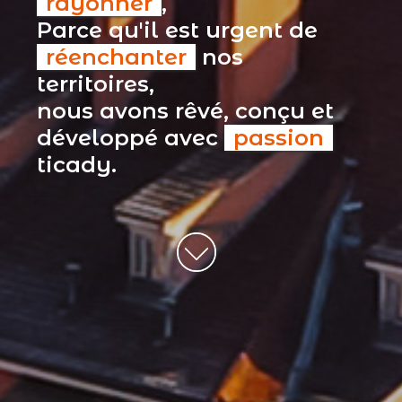
rayonner
,
Parce qu'il est urgent de
réenchanter
nos
territoires,
nous avons rêvé, conçu et
développé avec
passion
ticady.