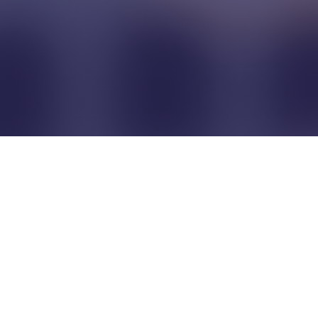
Pour que les commerçants
restent indépendants...