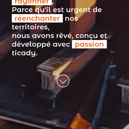
rayonner
,
Parce qu'il est urgent de
réenchanter
nos
territoires,
nous avons rêvé, conçu et
développé avec
passion
ticady.