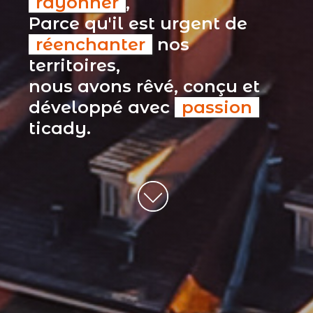
rayonner
,
Parce qu'il est urgent de
réenchanter
nos
territoires,
nous avons rêvé, conçu et
développé avec
passion
ticady.