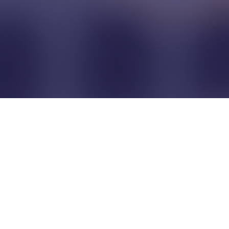
Pour que les commerçants
restent indépendants...