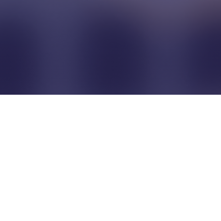
Pour que les commerçants
restent indépendants...