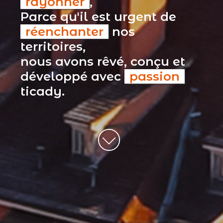
rayonner
,
Parce qu'il est urgent de
réenchanter
nos
territoires,
nous avons rêvé, conçu et
développé avec
passion
ticady.