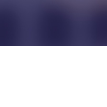
Pour que les commerçants
restent indépendants...