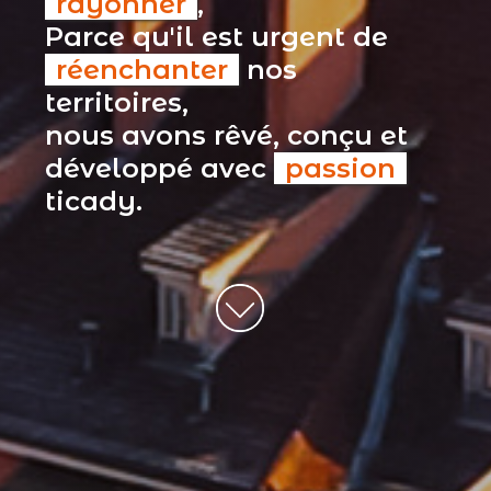
rayonner
,
Parce qu'il est urgent de
réenchanter
nos
territoires,
nous avons rêvé, conçu et
développé avec
passion
ticady.