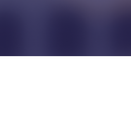
Pour que les commerçants
restent indépendants...