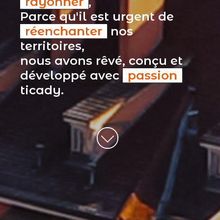
rayonner
,
Parce qu'il est urgent de
réenchanter
nos
territoires,
nous avons rêvé, conçu et
développé avec
passion
ticady.