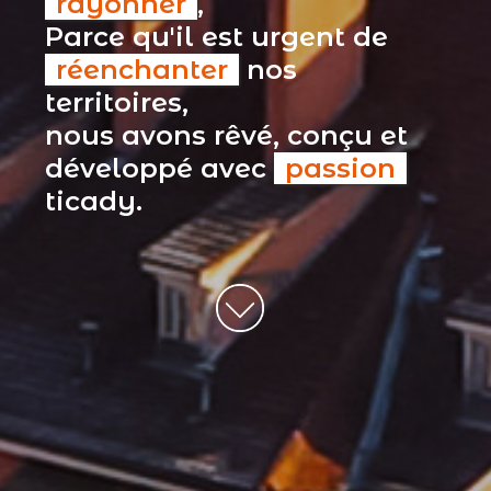
rayonner
,
Parce qu'il est urgent de
réenchanter
nos
territoires,
nous avons rêvé, conçu et
développé avec
passion
ticady.