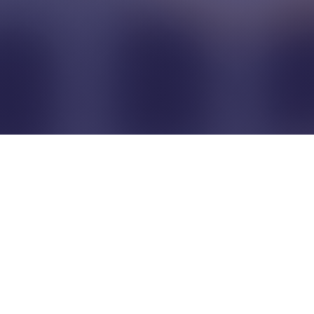
Pour que les commerçants
restent indépendants...