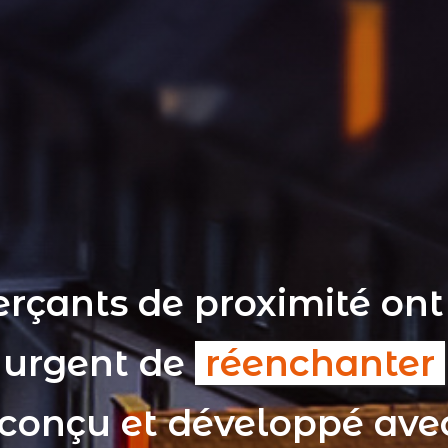
rçants de proximité ont
t urgent de
réenchanter
 conçu et développé av