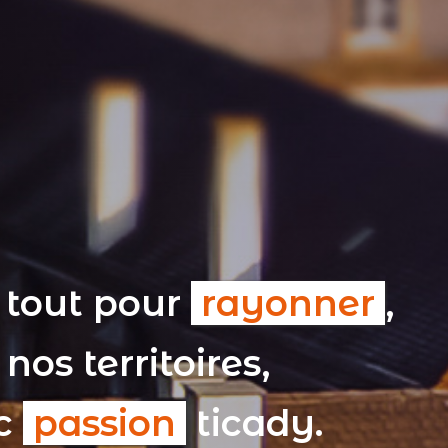
 tout pour
rayonner
,
nos territoires,
ec
passion
ticady.