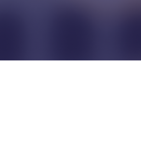
Pour que les commerçants
restent indépendants...