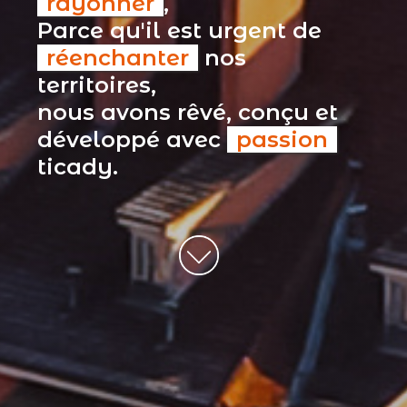
rayonner
,
Parce qu'il est urgent de
réenchanter
nos
territoires,
nous avons rêvé, conçu et
développé avec
passion
ticady.