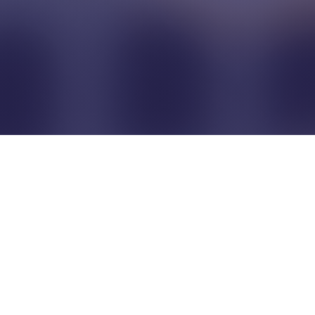
Pour que les commerçants
restent indépendants...