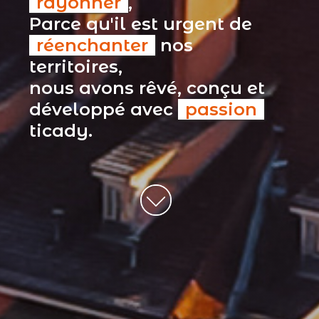
rayonner
,
Parce qu'il est urgent de
réenchanter
nos
territoires,
nous avons rêvé, conçu et
développé avec
passion
ticady.