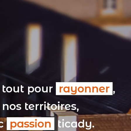
 tout pour
rayonner
,
nos territoires,
ec
passion
ticady.