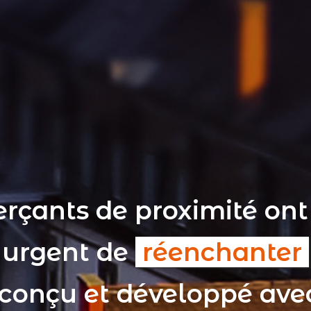
rçants de proximité ont
t urgent de
réenchanter
 conçu et développé av