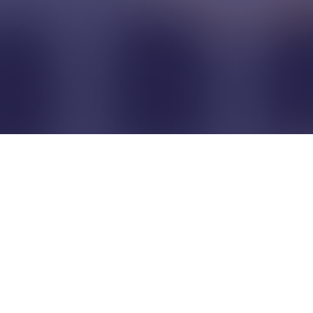
Pour que les commerçants
restent indépendants...