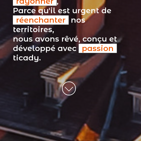
rayonner
,
Parce qu'il est urgent de
réenchanter
nos
territoires,
nous avons rêvé, conçu et
développé avec
passion
ticady.