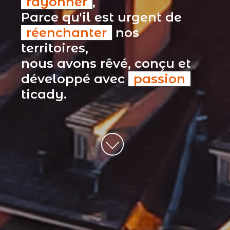
rayonner
,
Parce qu'il est urgent de
réenchanter
nos
territoires,
nous avons rêvé, conçu et
développé avec
passion
ticady.