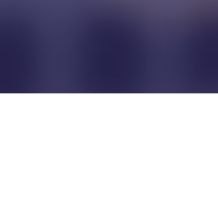
Pour que les commerçants
restent indépendants...