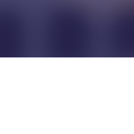
Pour que les commerçants
restent indépendants...