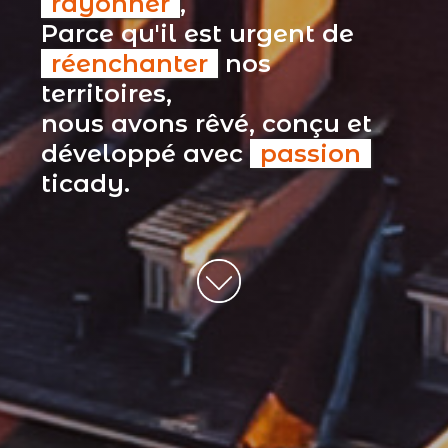
rayonner
,
Parce qu'il est urgent de
réenchanter
nos
territoires,
nous avons rêvé, conçu et
développé avec
passion
ticady.