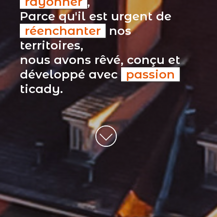
rayonner
,
Parce qu'il est urgent de
réenchanter
nos
territoires,
nous avons rêvé, conçu et
développé avec
passion
ticady.