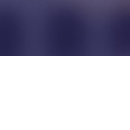
Pour que les commerçants
restent indépendants...