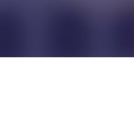
Pour que les commerçants
restent indépendants...