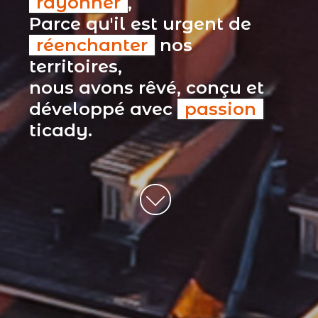
rayonner
,
Parce qu'il est urgent de
réenchanter
nos
territoires,
nous avons rêvé, conçu et
développé avec
passion
ticady.