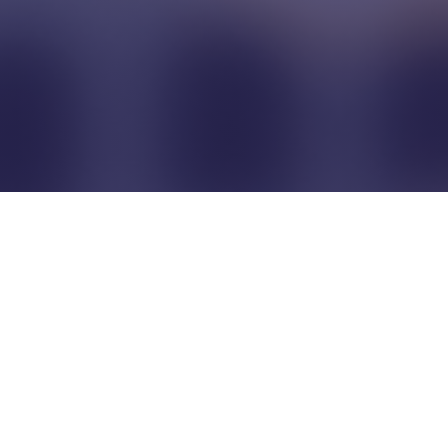
Pour que les commerçants
restent indépendants...