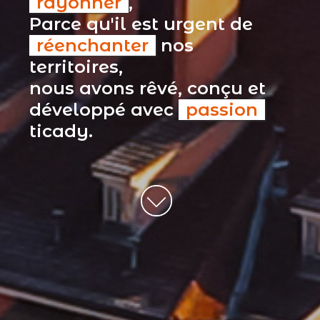
rayonner
,
Parce qu'il est urgent de
réenchanter
nos
territoires,
nous avons rêvé, conçu et
développé avec
passion
ticady.