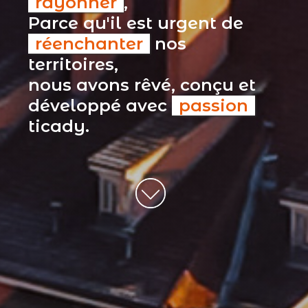
rayonner
,
Parce qu'il est urgent de
réenchanter
nos
territoires,
nous avons rêvé, conçu et
développé avec
passion
ticady.