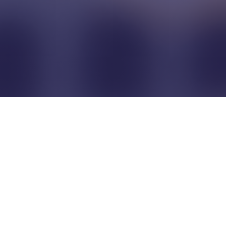
Pour que les commerçants
restent indépendants...