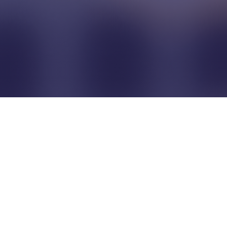
Pour que les commerçants
restent indépendants...