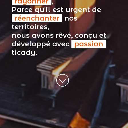
rayonner
,
Parce qu'il est urgent de
réenchanter
nos
territoires,
nous avons rêvé, conçu et
développé avec
passion
ticady.