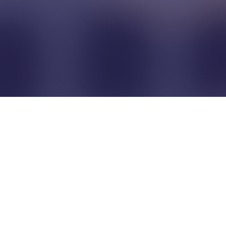
Pour que les commerçants
restent indépendants...