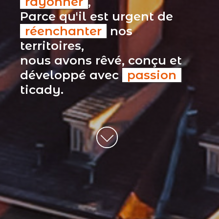
rayonner
,
Parce qu'il est urgent de
réenchanter
nos
territoires,
nous avons rêvé, conçu et
développé avec
passion
ticady.