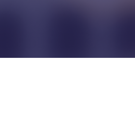
Pour que les commerçants
restent indépendants...