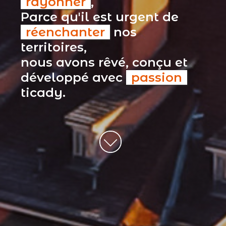
rayonner
,
Parce qu'il est urgent de
réenchanter
nos
territoires,
nous avons rêvé, conçu et
développé avec
passion
ticady.