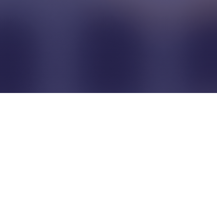
Pour que les commerçants
restent indépendants...