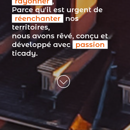
rayonner
,
Parce qu'il est urgent de
réenchanter
nos
territoires,
nous avons rêvé, conçu et
développé avec
passion
ticady.