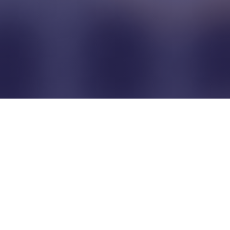
Pour que les commerçants
restent indépendants...