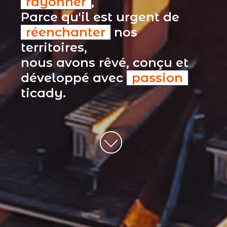
rayonner
,
Parce qu'il est urgent de
réenchanter
nos
territoires,
nous avons rêvé, conçu et
développé avec
passion
ticady.