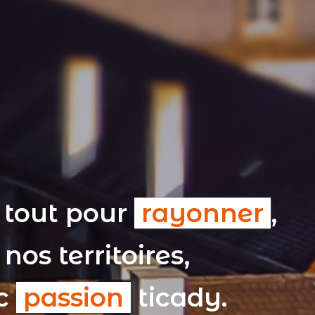
 tout pour
rayonner
,
nos territoires,
ec
passion
ticady.