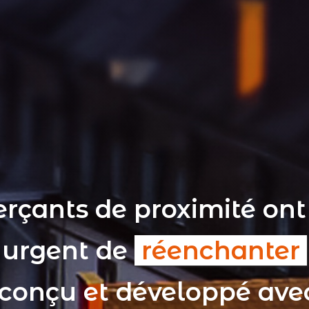
rçants de proximité ont
t urgent de
réenchanter
 conçu et développé av