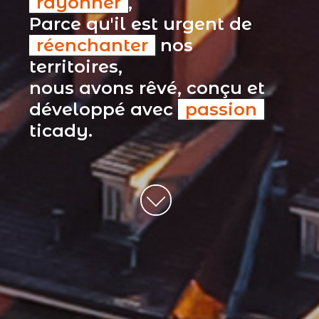
rayonner
,
Parce qu'il est urgent de
réenchanter
nos
territoires,
nous avons rêvé, conçu et
développé avec
passion
ticady.