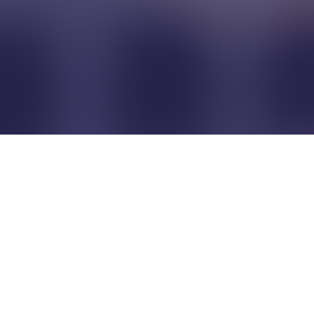
Pour que les commerçants
restent indépendants...