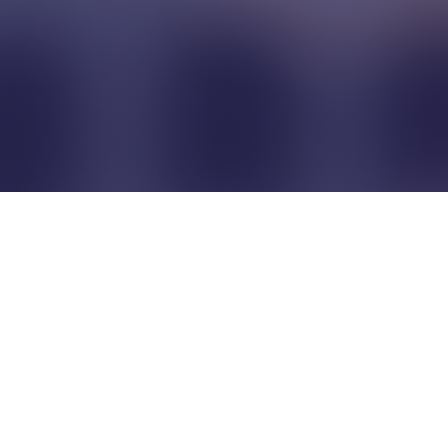
Pour que les commerçants
restent indépendants...