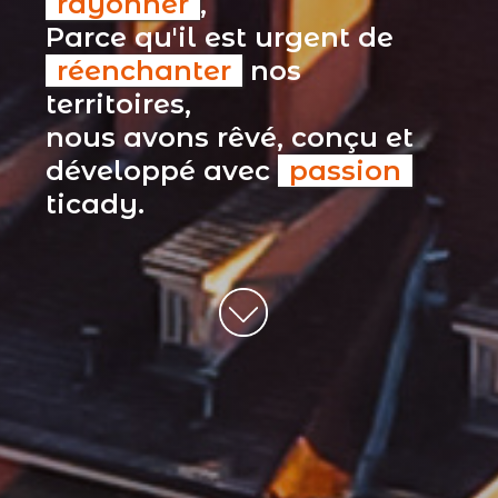
rayonner
,
Parce qu'il est urgent de
réenchanter
nos
territoires,
nous avons rêvé, conçu et
développé avec
passion
ticady.