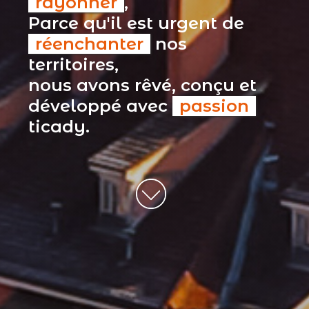
rayonner
,
Parce qu'il est urgent de
réenchanter
nos
territoires,
nous avons rêvé, conçu et
développé avec
passion
ticady.