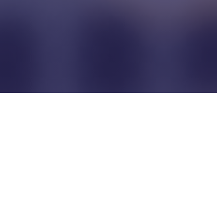
Pour que les commerçants
restent indépendants...