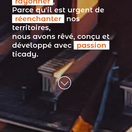
rayonner
,
Parce qu'il est urgent de
réenchanter
nos
territoires,
nous avons rêvé, conçu et
développé avec
passion
ticady.