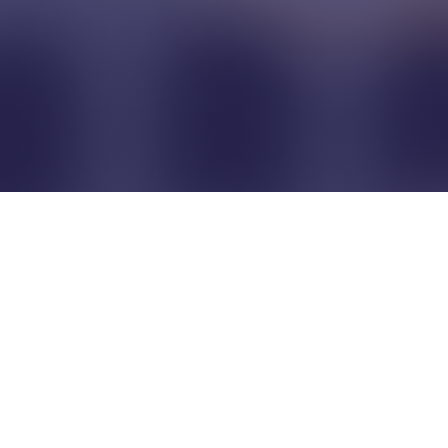
Pour que les commerçants
restent indépendants...