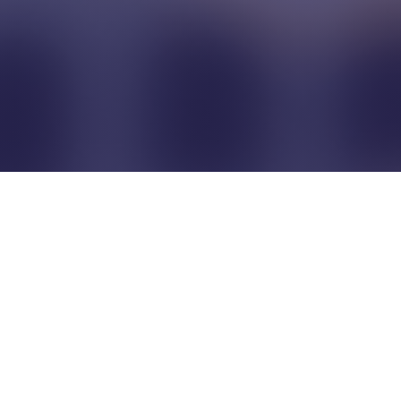
Pour que les commerçants
restent indépendants...