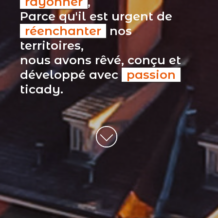
rayonner
,
Parce qu'il est urgent de
réenchanter
nos
territoires,
nous avons rêvé, conçu et
développé avec
passion
ticady.