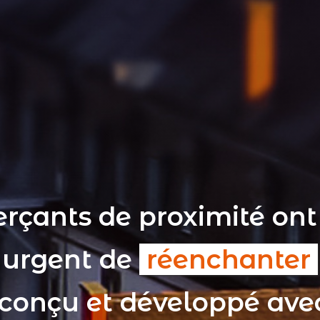
rçants de proximité ont
t urgent de
réenchanter
 conçu et développé av