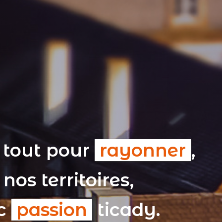
 tout pour
rayonner
,
nos territoires,
ec
passion
ticady.