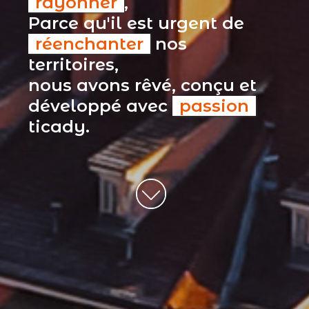
rayonner
,
Parce qu'il est urgent de
réenchanter
nos
territoires,
nous avons rêvé, conçu et
développé avec
passion
ticady.