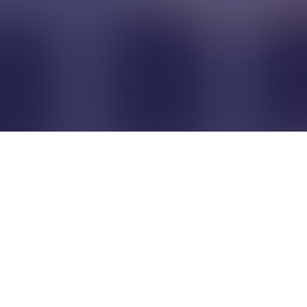
Pour que les commerçants
restent indépendants...