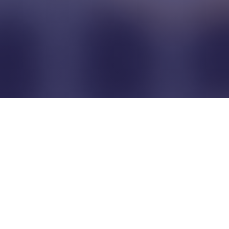
Pour que les commerçants
restent indépendants...