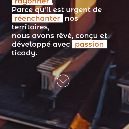
rayonner
,
Parce qu'il est urgent de
réenchanter
nos
territoires,
nous avons rêvé, conçu et
développé avec
passion
ticady.