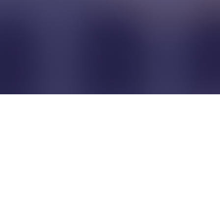
Pour que les commerçants
restent indépendants...