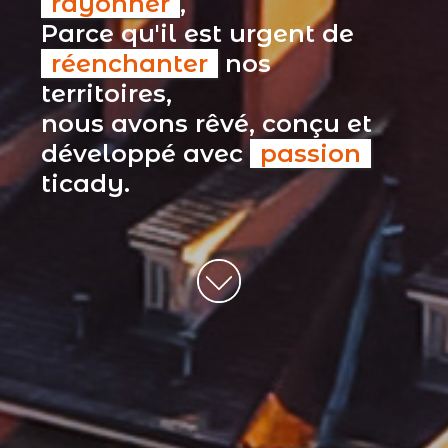
rayonner
,
Parce qu'il est urgent de
réenchanter
nos
territoires,
nous avons rêvé, conçu et
développé avec
passion
ticady.